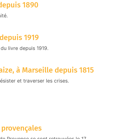
 depuis 1890
ité.
 depuis 1919
 du livre depuis 1919.
aize, à Marseille depuis 1815
ister et traverser les crises.
s provençales
s de Provence se sont retrouvées le 17