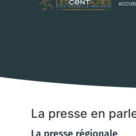
ACCUEI
La presse en parl
La presse régionale